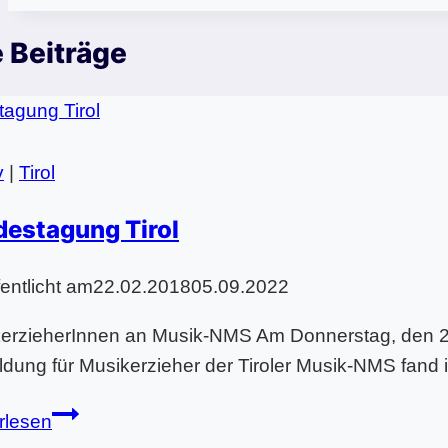
 Beiträge
v
|
Tirol
destagung Tirol
fentlicht am
22.02.2018
05.09.2022
erzieherInnen an Musik-NMS Am Donnerstag, den 22.
ildung für Musikerzieher der Tiroler Musik-NMS fand
Landestagung
rlesen
Tirol