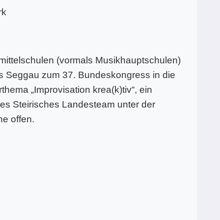
rk
ittelschulen (vormals Musikhauptschulen)
ss Seggau zum 37. Bundeskongress in die
hema „Improvisation krea(k)tiv“, ein
es Steirisches Landesteam unter der
e offen.