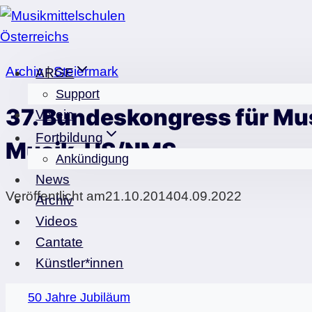
Zum
Inhalt
springen
Archiv
|
Steiermark
ARGE
Support
37. Bundeskongress für Mu
Verein
Fortbildung
Musik-HS/NMS
Ankündigung
News
Veröffentlicht am
21.10.2014
04.09.2022
Archiv
Videos
Cantate
Künstler*innen
50 Jahre Jubiläum