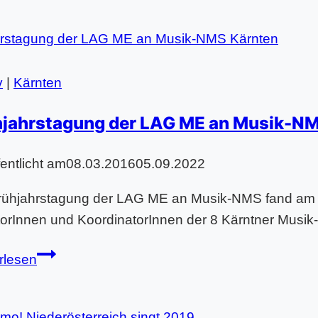
v
|
Kärnten
hjahrstagung der LAG ME an Musik-N
fentlicht am
08.03.2016
05.09.2022
rühjahrstagung der LAG ME an Musik-NMS fand am
torInnen und KoordinatorInnen der 8 Kärntner Musik
Frühjahrstagung
rlesen
der
LAG
ME