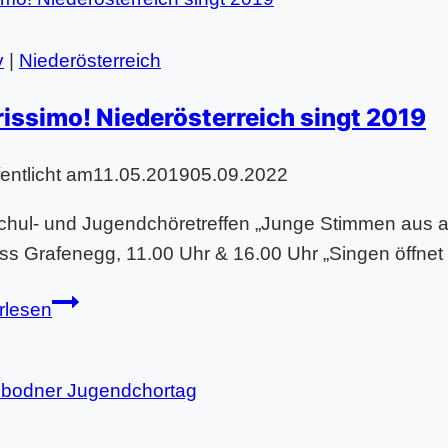
an
Musik-
v
|
Niederösterreich
NMS
issimo! Niederösterreich singt 2019
Kärnten
fentlicht am
11.05.2019
05.09.2022
hul- und Jugendchöretreffen „Junge Stimmen aus al
ss Grafenegg, 11.00 Uhr & 16.00 Uhr „Singen öffnet
chorissimo!
rlesen
Niederösterreich
singt
2019