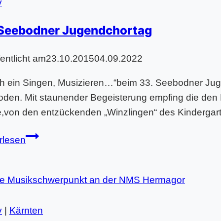
v
 Seebodner Jugendchortag
fentlicht am
23.10.2015
04.09.2022
h ein Singen, Musizieren…“beim 33. Seebodner Juge
den. Mit staunender Begeisterung empfing die den 
,von den entzückenden „Winzlingen“ des Kinderga
33.
rlesen
Seebodner
Jugendchortag
v
|
Kärnten