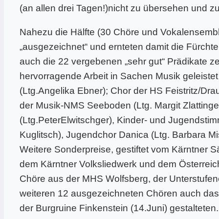
(an allen drei Tagen!)nicht zu übersehen und z
Nahezu die Hälfte (30 Chöre und Vokalensemble
„ausgezeichnet“ und ernteten damit die Fürchte
auch die 22 vergebenen „sehr gut“ Prädikate z
hervorragende Arbeit in Sachen Musik geleist
(Ltg.Angelika Ebner); Chor der HS Feistritz/Dra
der Musik-NMS Seeboden (Ltg. Margit Zlattinge
(Ltg.PeterElwitschger), Kinder- und Jugendsti
Kuglitsch), Jugendchor Danica (Ltg. Barbara Mi
Weitere Sonderpreise, gestiftet vom Kärntner 
dem Kärntner Volksliedwerk und dem Österreic
Chöre aus der MHS Wolfsberg, der Unterstufe
weiteren 12 ausgezeichneten Chören auch das
der Burgruine Finkenstein (14.Juni) gestalteten.