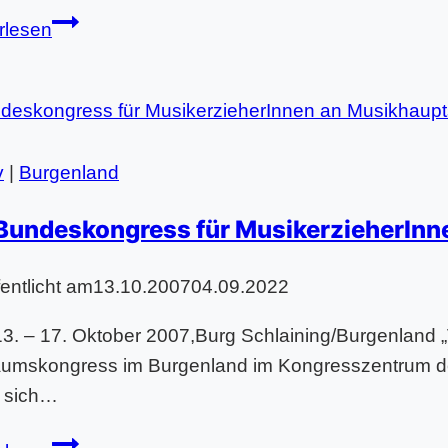
KMMS
rlesen
Dietrichgasse
–
„Supersingers“
v
|
Burgenland
 Bundeskongress für MusikerzieherIn
fentlicht am
13.10.2007
04.09.2022
3. – 17. Oktober 2007,Burg Schlaining/Burgenland „V
äumskongress im Burgenland im Kongresszentrum de
n sich…
30.