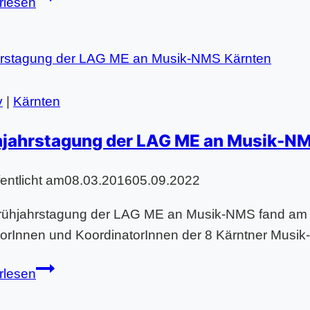
rlesen
Bundeskongress
für
MusikerzieherInnen
an
Musikhauptschulen
v
|
Kärnten
hjahrstagung der LAG ME an Musik-N
fentlicht am
08.03.2016
05.09.2022
rühjahrstagung der LAG ME an Musik-NMS fand am
torInnen und KoordinatorInnen der 8 Kärntner Musik
Frühjahrstagung
rlesen
der
LAG