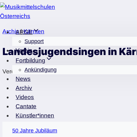
Zum
Inhalt
springen
Archiv
|
Kärnten
ARGE
Support
Landesjugendsingen in Kä
Verein
Fortbildung
Ankündigung
Veröffentlicht am
30.06.2013
04.09.2022
News
Archiv
Videos
Cantate
Künstler*innen
50 Jahre Jubiläum