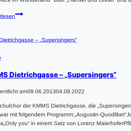
10
rlesen
Jahre
Musikhauptschule
/
Musik
–
v
NMS
S Dietrichgasse – „Supersingers“
Wolfsberg
fentlicht am
09.06.2013
04.09.2022
chulchor der KMMS Dietrichgasse, die „Supersinger
war mit folgendem Programm:„Augustin-Quodlibet“,b
la„Only you“ in einem Satz von Lorenz MaierhoferPfl