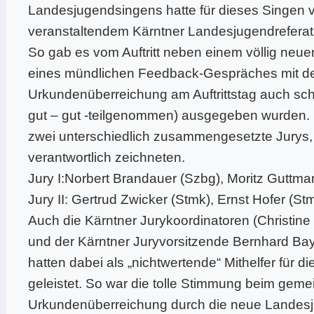
Landesjugendsingens hatte für dieses Singen 
veranstaltendem Kärntner Landesjugendreferat 
So gab es vom Auftritt neben einem völlig neu
eines mündlichen Feedback-Gespräches mit der 
Urkundenüberreichung am Auftrittstag auch sch
gut – gut -teilgenommen) ausgegeben wurden.
zwei unterschiedlich zusammengesetzte Jurys, 
verantwortlich zeichneten.
Jury I:Norbert Brandauer (Szbg), Moritz Guttma
Jury II: Gertrud Zwicker (Stmk), Ernst Hofer (Stm
Auch die Kärntner Jurykoordinatoren (Christine 
und der Kärntner Juryvorsitzende Bernhard Baye
hatten dabei als „nichtwertende“ Mithelfer für 
geleistet. So war die tolle Stimmung beim gem
Urkundenüberreichung durch die neue Landesjug