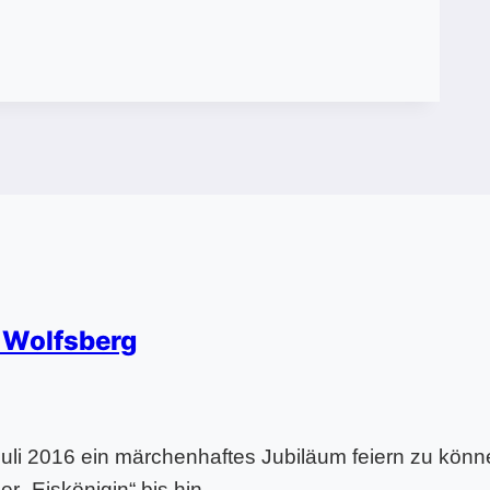
 Wolfsberg
uli 2016 ein märchenhaftes Jubiläum feiern zu könn
er „Eiskönigin“ bis hin…