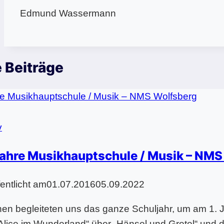
Edmund Wassermann
 Beiträge
v
Jahre Musikhauptschule / Musik – NMS
fentlicht am
01.07.2016
05.09.2022
en begleiteten uns das ganze Schuljahr, um am 1. J
Alice im Wunderland“ über „Hänsel und Gretel“ und d