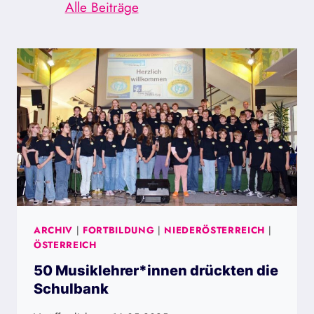
filtern
Alle Beiträge
ARCHIV
|
FORTBILDUNG
|
NIEDERÖSTERREICH
|
ÖSTERREICH
50 Musiklehrer*innen drückten die
Schulbank