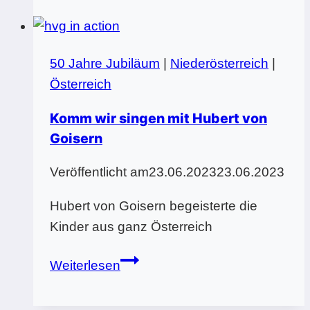
Jahre
Musikmittelschulen
in
50 Jahre Jubiläum
|
Niederösterreich
|
Salzburg
Österreich
Komm wir singen mit Hubert von
Goisern
Veröffentlicht am
23.06.2023
23.06.2023
Hubert von Goisern begeisterte die
Kinder aus ganz Österreich
Komm
Weiterlesen
wir
singen