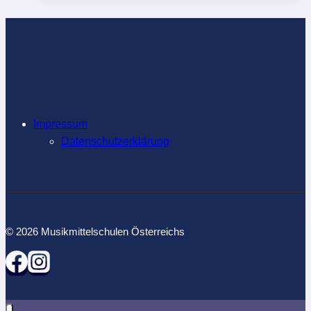
mit
Hubert
von
Goisern
Impressum
Datenschutzerklärung
© 2026 Musikmittelschulen Österreichs