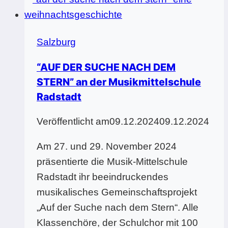
Radstadt
entführt
das
Salzburg
Publikum
auf
“AUF DER SUCHE NACH DEM
Zeitreise
STERN” an der Musikmittelschule
Radstadt
Veröffentlicht am
09.12.2024
09.12.2024
Am 27. und 29. November 2024
präsentierte die Musik-Mittelschule
Radstadt ihr beeindruckendes
musikalisches Gemeinschaftsprojekt
„Auf der Suche nach dem Stern“. Alle
Klassenchöre, der Schulchor mit 100