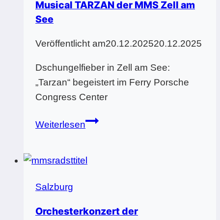
Musical TARZAN der MMS Zell am
See
Veröffentlicht am
20.12.2025
20.12.2025
Dschungelfieber in Zell am See:
„Tarzan“ begeistert im Ferry Porsche
Congress Center
Musical
Weiterlesen
TARZAN
der
MMS
Zell
Salzburg
am
See
Orchesterkonzert der