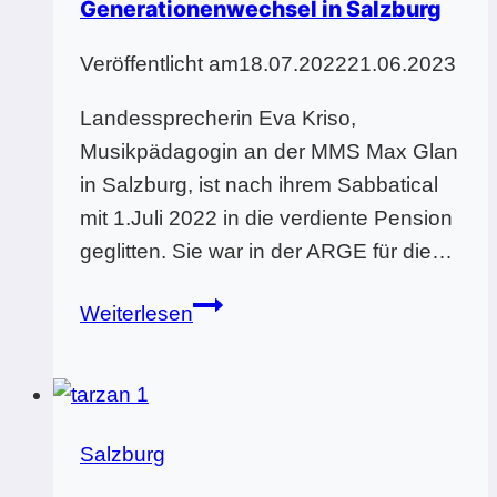
MMS
Generationenwechsel in Salzburg
Radstadt
Veröffentlicht am
18.07.2022
21.06.2023
begeistern
mit
Landessprecherin Eva Kriso,
Mozart-
Musikpädagogin an der MMS Max Glan
Musical
in Salzburg, ist nach ihrem Sabbatical
mit 1.Juli 2022 in die verdiente Pension
geglitten. Sie war in der ARGE für die…
Generationenwechsel
Weiterlesen
in
Salzburg
Salzburg