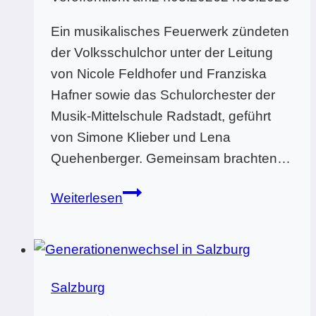
Ein musikalisches Feuerwerk zündeten
der Volksschulchor unter der Leitung
von Nicole Feldhofer und Franziska
Hafner sowie das Schulorchester der
Musik-Mittelschule Radstadt, geführt
von Simone Klieber und Lena
Quehenberger. Gemeinsam brachten…
„Wolferl
Weiterlesen
legt
los“
–
VS
Salzburg
und