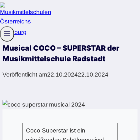
Zum
Inhalt
springen
Salzburg
Musical COCO – SUPERSTAR der
Musikmittelschule Radstadt
Veröffentlicht am
22.10.2024
22.10.2024
Coco Superstar ist ein
mitreißendes Schülermusical,