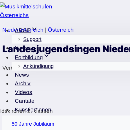
Zum
Inhalt
springen
Niederösterreich
|
Österreich
ARGE
Support
Landesjugendsingen Nieder
Verein
Fortbildung
Ankündigung
Veröffentlicht am
07.05.2023
09.05.2023
News
Archiv
Videos
Cantate
Künstler*innen
50 Jahre Jubiläum