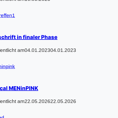
chrift in finaler Phase
fentlicht am
04.01.2023
04.01.2023
cal MENinPINK
fentlicht am
22.05.2026
22.05.2026