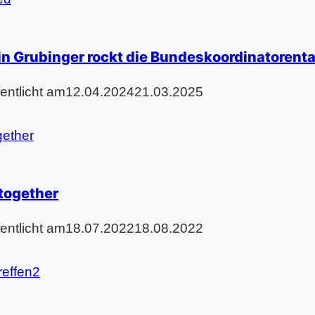
in Grubinger rockt die Bundeskoordinatoren
fentlicht am
12.04.2024
21.03.2025
 together
fentlicht am
18.07.2022
18.08.2022