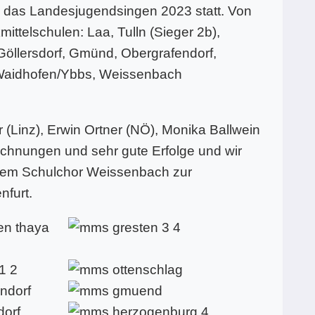
g das Landesjugendsingen 2023 statt. Von
ttelschulen: Laa, Tulln (Sieger 2b),
öllersdorf, Gmünd, Obergrafendorf,
 Waidhofen/Ybbs, Weissenbach
r (Linz), Erwin Ortner (NÖ), Monika Ballwein
chnungen und sehr gute Erfolge und wir
 dem Schulchor Weissenbach zur
furt.