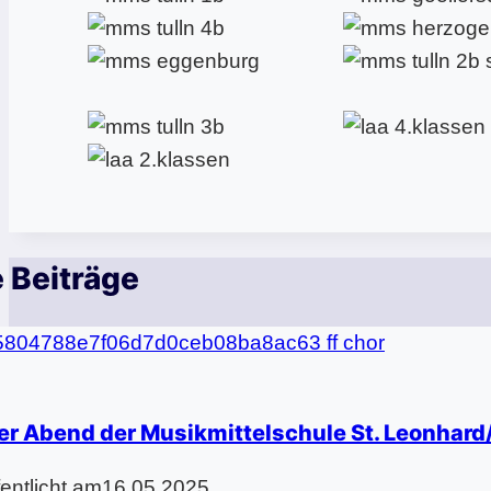
 Beiträge
er Abend der Musikmittelschule St. Leonhard
fentlicht am
16.05.2025