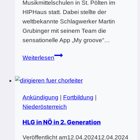
Musikmittelschulen in St. Pölten im
HIPHaus statt. Dabei stellte der
weltbekannte Schlagwerker Martin
Grubinger mit seinem Team die
sensationelle App „My groove“…
Martin
Weiterlesen
Grubinger
rockt
die
Bundeskoordinatorentagung
Ankündigung
|
Fortbildung
|
Niederösterreich
HLG in NÖ in 2. Generation
Veröffentlicht am
12.04.2024
12.04.2024