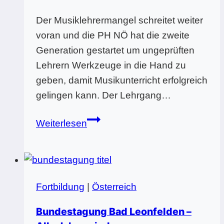
Der Musiklehrermangel schreitet weiter
voran und die PH NÖ hat die zweite
Generation gestartet um ungeprüften
Lehrern Werkzeuge in die Hand zu
geben, damit Musikunterricht erfolgreich
gelingen kann. Der Lehrgang…
HLG
Weiterlesen
in
NÖ
in
2.
Fortbildung
|
Österreich
Generation
Bundestagung Bad Leonfelden –