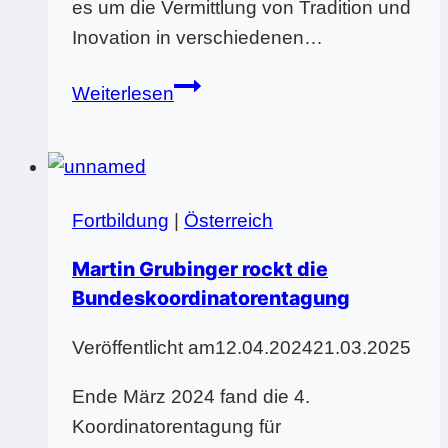
es um die Vermittlung von Tradition und
Inovation in verschiedenen…
Bundesseminar
Weiterlesen
„O
du
mein
Österreich“
Fortbildung
|
Österreich
–
Musikalische
Martin Grubinger rockt die
Vielfalt
Bundeskoordinatorentagung
aus
Veröffentlicht am
12.04.2024
21.03.2025
dem
Herzen
Ende März 2024 fand die 4.
Europas
Koordinatorentagung für