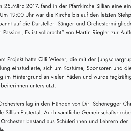
25.März 2017, fand in der Pfarrkirche Sillian eine ein
 Um 19:00 Uhr war die Kirche bis auf den letzten Stehpl
pannt auf die Darsteller, Sänger und Orchestermitglied
 Passion „Es ist vollbracht“ von Martin Riegler zur Au
m Projekt hatte Cilli Wieser, die mit der Jungschargrup
llung einstudierte, sich um Kostüme, Sponsoren und di
g im Hintergrund an vielen Fäden und wurde tagkräftig 
beiterinnen unterstützt.
Orchesters lag in den Händen von Dir. Schönegger Chr
e Sillian-Pustertal. Auch sämtliche Gemeinschaftsprob
s Orchester bestand aus Schülerinnen und Lehrern der
le.