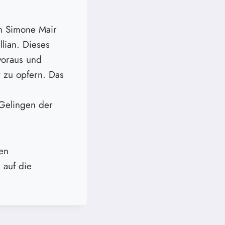
n Simone Mair
lian. Dieses
 voraus und
t zu opfern. Das
Gelingen der
en
 auf die