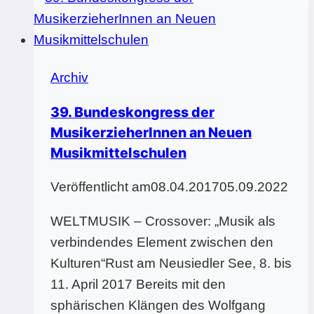
mit
Volksmusik
Archiv
39. Bundeskongress der
MusikerzieherInnen an Neuen
Musikmittelschulen
Veröffentlicht am
08.04.2017
05.09.2022
WELTMUSIK – Crossover: „Musik als
verbindendes Element zwischen den
Kulturen“Rust am Neusiedler See, 8. bis
11. April 2017 Bereits mit den
sphärischen Klängen des Wolfgang