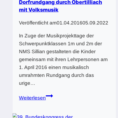
Dorfrundgang durch Obertilliach
mit Volksmusik
Veröffentlicht am
01.04.2016
05.09.2022
In Zuge der Musikprojekttage der
Schwerpunktklassen 1m und 2m der
NMS Sillian gestalteten die Kinder
gemeinsam mit ihren Lehrpersonen am
1. April 2016 einen musikalisch
umrahmten Rundgang durch das
urige…
Dorfrundgang
Weiterlesen
durch
Obertilliach